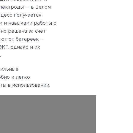
лектроды — в целом,
оцесс получается
м и навыками работы с
но решена за счет
ают от батареек —
КГ, однако и их
.
бильные
бно и легко
ты в использовании.