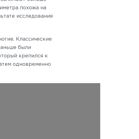
иметра похожа на
льтате исследования
ногие. Классические
раньше были
оторый крепился к
затем одновременно