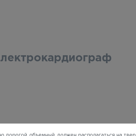
электрокардиограф
но дорогой, объемный, должен располагаться на тве