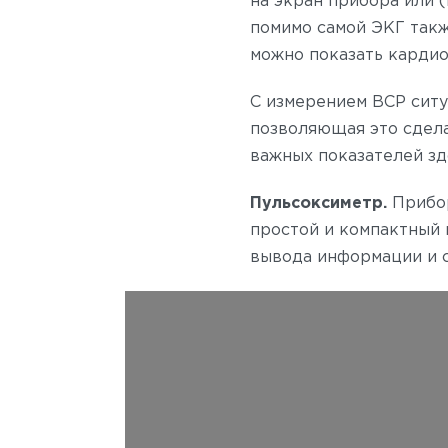
на экран прибора или 
помимо самой ЭКГ такж
можно показать кардио
С измерением ВСР ситу
позволяющая это сделат
важных показателей зд
Пульсоксиметр.
Прибор
простой и компактный 
вывода информации и с