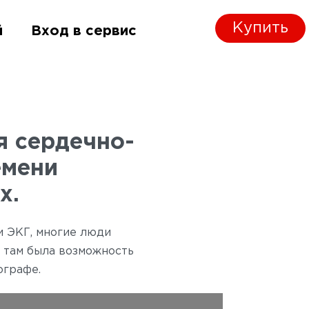
Купить
Купить
вья
й
й
Вход в сервис
Вход в сервис
я сердечно-
емени
х.
и ЭКГ, многие люди
 там была возможность
ографе.