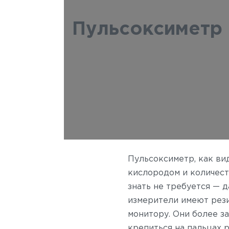
Пульсоксиметр
Пульсоксиметр, как ви
кислородом и количест
знать не требуется — д
измерители имеют рези
монитору.
Они более за
крепиться на пальцах р