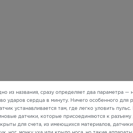
дно из названия, сразу определяет два параметра —
во ударов сердца в минуту.
Ничего особенного для 
атчик устанавливается там, где легко уловить пульс.
новые датчики, которые присоединяются к разъему
крыты для счета, из имеющихся материалов, датчики
ук, ног, мочку уха или крыло носа, но такие аппарат