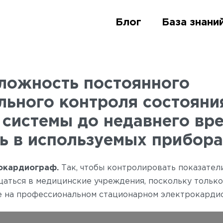
ять показатели здоро
Блог
Блог
База знани
База знани
ложность постоянного
льного контроля состояни
 системы до недавнего вр
ь в используемых прибора
окардиограф.
Так, чтобы контролировать показател
аться в медицинские учреждения, поскольку только
е на профессиональном стационарном электрокарди