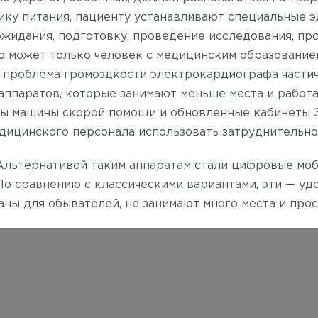
ику питания, пациенту устанавливают специальные э
ожидания, подготовку, проведение исследования, пр
го может только человек с медицинским образование
с проблема громоздкости электрокардиографа частич
аппаратов, которые занимают меньше места и работ
ы машины скорой помощи и обновленные кабинеты Э
едицинского персонала использовать затруднительно
Альтернативой таким аппаратам стали цифровые мо
о сравнению с классическими вариантами, эти — удо
аны для обывателей, не занимают много места и прос